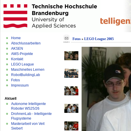
Home
Fotos
»
LEGO League 2005
Abschlussarbeiten
AKSEN
AMS-Projekte
Kontakt
LEGO League
Maschinelles Lernen
RobotBuildingLab
Fotos
Impressum
Aktuell
Autonome Intelligente
Roboter WS25/26
DrohnenLab - Intelligente
Flugsysteme
Masterarbeit von Veit
Siebert