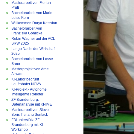
Masterarbeit von Florian
Pruß
Bachelorarbeit von Marie-
Luise Korn
Willkommen Darya Kastsian
Bachelorarbeit von
Franziska Gohlicke
Robin Wagner auf der ACL
SRW 2025
Lange Nacht der Wirtschaft
2025
Bachelorarbeit von Lasse
Broer
Masterprojekt von Arne
Allwardt
KI-Labor begrüßt
Laufroboter NOVA
KI-Projekt - Autonome
Intelligente Roboter
ZF Brandenburg:
Datenanalyse mit KNIME
Masterarbeit von Steve
Boris Titinang Sonfack
FBI unterstützt ZF
Brandenburg mit KI-
Workshop