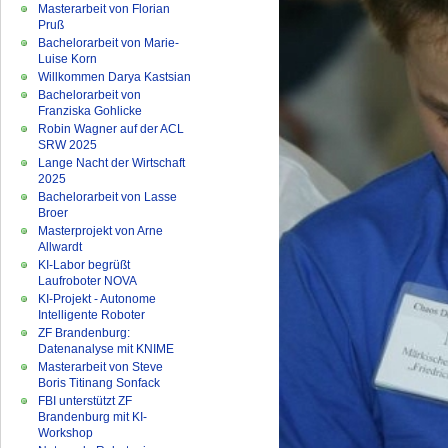
Masterarbeit von Florian
Pruß
Bachelorarbeit von Marie-
Luise Korn
Willkommen Darya Kastsian
Bachelorarbeit von
Franziska Gohlicke
Robin Wagner auf der ACL
SRW 2025
Lange Nacht der Wirtschaft
2025
Bachelorarbeit von Lasse
Broer
Masterprojekt von Arne
Allwardt
KI-Labor begrüßt
Laufroboter NOVA
KI-Projekt - Autonome
Intelligente Roboter
ZF Brandenburg:
Datenanalyse mit KNIME
Masterarbeit von Steve
Boris Titinang Sonfack
FBI unterstützt ZF
Brandenburg mit KI-
Workshop