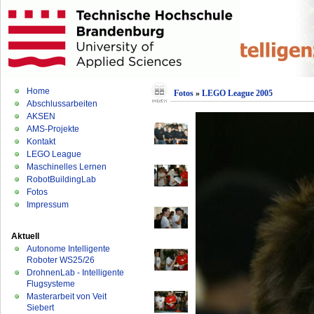
Home
Fotos
»
LEGO League 2005
Abschlussarbeiten
AKSEN
AMS-Projekte
Kontakt
LEGO League
Maschinelles Lernen
RobotBuildingLab
Fotos
Impressum
Aktuell
Autonome Intelligente
Roboter WS25/26
DrohnenLab - Intelligente
Flugsysteme
Masterarbeit von Veit
Siebert